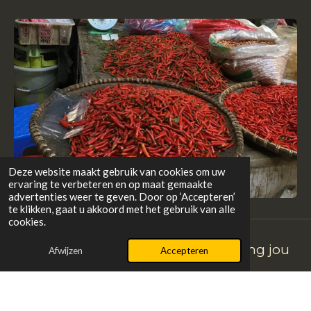
Deze website maakt gebruik van cookies om uw
ervaring te verbeteren en op maat gemaakte
advertenties weer te geven. Door op ‘Accepteren’
te klikken, gaat u akkoord met het gebruik van alle
cookies.
Nieuwsgierig hoe loopbaancoaching jou
Afwijzen
Accepteren
verder kan helpen?
Neem dan contact op